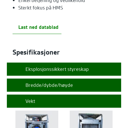
Enkel betjening og vedlikehold
Sterkt fokus på HMS
Last ned datablad
Spesifikasjoner
Eksplosjonssikkert styreskap
Bredde/dybde/høyde
Vekt